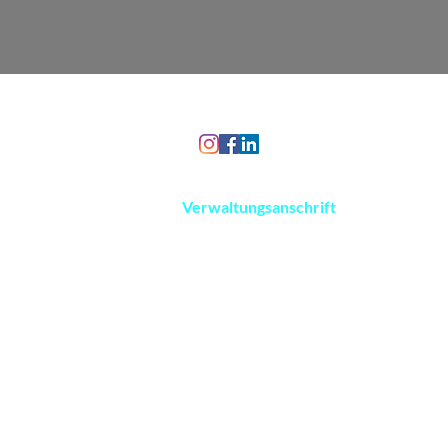
©2024 WalTec IT GmbH.
Verwaltungsanschrift
Brötzinger Str. 27
75236 Kämpfelbach
Tel. 07231 2039062
E-Mail:
info@waltecit.de